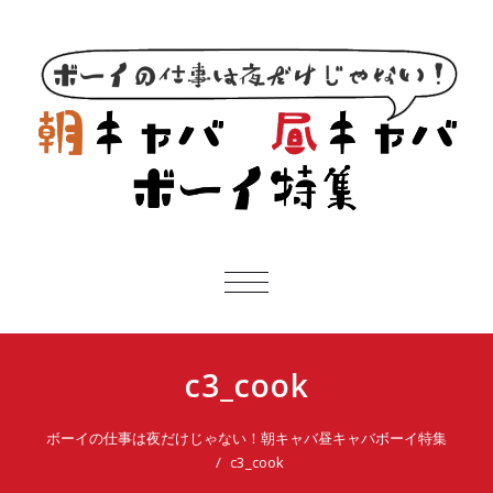
ボ
ナ
ビ
ゲ
ー
c3_cook
シ
ョ
ン
ボーイの仕事は夜だけじゃない！朝キャバ昼キャバボーイ特集
を
c3_cook
切
り