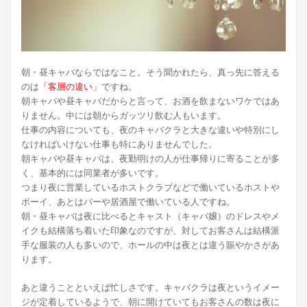
朝・昼キャバならではなこと。そう聞かれたら、真っ先に答える
のは
「客層の違い」
ですね。
朝キャバや昼キャバだからと言って、お酒を飲まないワケではあ
りません。中には朝からガッツリ飲む人もいます。
仕事の内容についても、夜のキャバクラと大きな違いや特別にし
なければいけない仕事も特にありませんでした。
朝キャバや昼キャバは、夜勤明けの人が仕事帰りに寄ることが多
く、基本的には同業者が多いです。
つまり夜に営業しているホストクラブなどで働いているホストや
ボーイ、あとはバーや居酒屋で働いている人ですね。
朝・昼キャバは夜に比べるとキャスト（キャバ嬢）のドレスやメ
イクも結構落ち着いた印象なのですが、対してお客さんは結構派
手な服装の人も多いので、ホールの中は夜とは違う賑やかさがあ
ります。
あと違うことといえば忙しさです。キャバクラは夜というイメー
ジが定着しているようで、朝に開けていてもお客さんの数は夜に