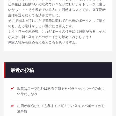
仕事量は比較的抑えめなのでいきなり忙しいナイトワークは厳し
いかも・・・そう考えている人にも断然オススメです。昼夜逆転
生活を送らなくても済みますしね。
そこで経験を積むことで業務に慣れてから夜のボーイとして働く
のも、ある意味かしこい選択だと言えます。
ナイトワーク未経験、けれどボーイの仕事には興味がある！そん
な人は、朝・昼キャバのボーイから始めてみましょう！
体験入社から始められるところもありますよ。
最近の投稿
服装はスーツ以外はある？朝キャバ昼キャバボーイの正し
い身だしなみ
お酒が飲めなくても務まる？朝キャバ昼キャバボーイのお
酒事情