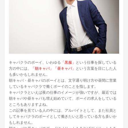
キャバクラのボーイ、いわゆる
「黒服」
という仕事を探している
方の中には、
「朝キャバ」「昼キャバ」
という言葉を目にした人
も多いかもしれません。
朝キャバ・昼キャバのボーイとは、文字通り明け方や昼間に営業
しているキャバクラで働くボーイのことを指します。
キャバクラといえば夜の仕事のイメージが強いですが、最近では
朝キャバや昼キャバも増え始めていて、ボーイの求人をしている
ところもありますよね。
この記事を見ている人の中には、アルバイトとして、また社員と
してキャバクラのボーイとして働きたいと思っている方も多いか
もしれません。