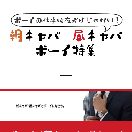
ボ
ナ
ビ
ゲ
ー
シ
ョ
ン
を
切
り