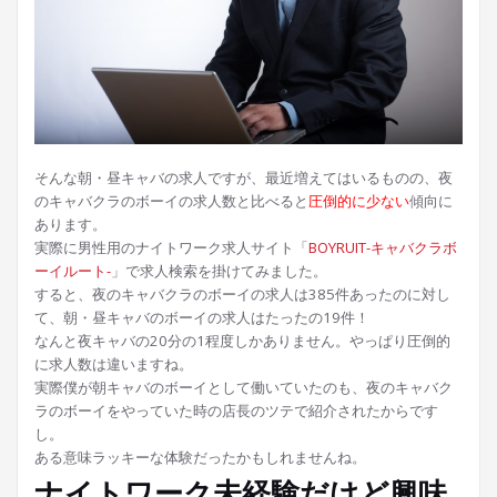
そんな朝・昼キャバの求人ですが、最近増えてはいるものの、夜
のキャバクラのボーイの求人数と比べると
圧倒的に少ない
傾向に
あります。
実際に男性用のナイトワーク求人サイト「
BOYRUIT-キャバクラボ
ーイルート-
」で求人検索を掛けてみました。
すると、夜のキャバクラのボーイの求人は385件あったのに対し
て、朝・昼キャバのボーイの求人はたったの19件！
なんと夜キャバの20分の1程度しかありません。やっぱり圧倒的
に求人数は違いますね。
実際僕が朝キャバのボーイとして働いていたのも、夜のキャバク
ラのボーイをやっていた時の店長のツテで紹介されたからです
し。
ある意味ラッキーな体験だったかもしれませんね。
ナイトワーク未経験だけど興味