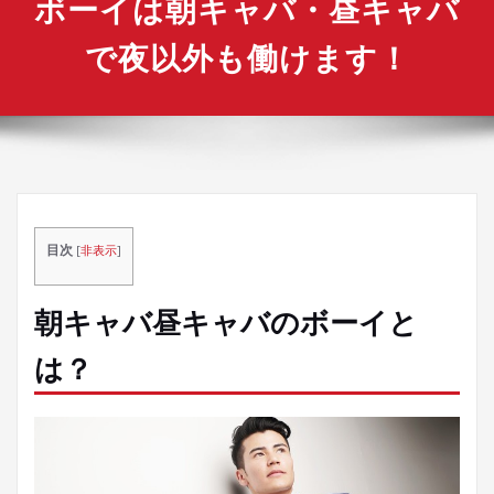
ボーイは朝キャバ・昼キャバ
替
え
で夜以外も働けます！
目次
[
非表示
]
朝キャバ昼キャバのボーイと
は？