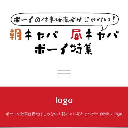
ボ
ナ
ビ
ゲ
ー
logo
シ
ョ
ン
ボーイの仕事は夜だけじゃない！朝キャバ昼キャバボーイ特集
logo
を
切
り